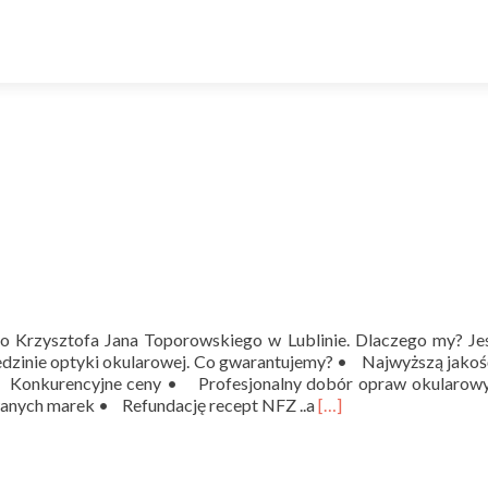
o Krzysztofa Jana Toporowskiego w Lublinie. Dlaczego my? Je
edzinie optyki okularowej. Co gwarantujemy? • Najwyższą jakoś
• Konkurencyjne ceny • Profesjonalny dobór opraw okularo
Read
anych marek • Refundację recept NFZ ..a
[…]
more
about
Strona