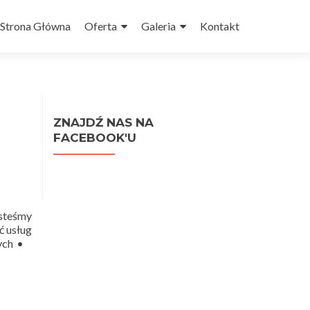
Przejdź do treści
Strona Główna
Oferta
Galeria
Kontakt
ZNAJDŹ NAS NA
FACEBOOK'U
steśmy
ć usług
wych •